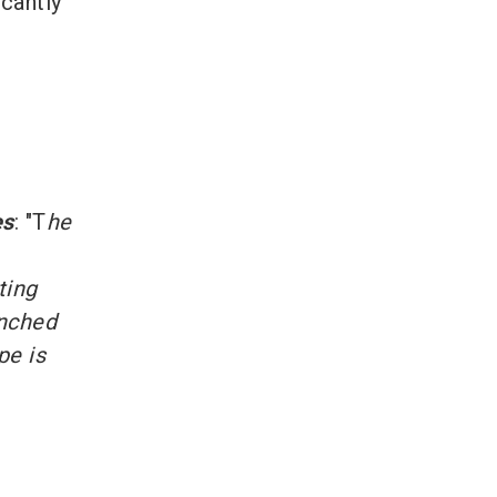
icantly
es
: "T
he
ting
enched
pe is