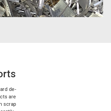
orts
ard de-
cts are
um scrap