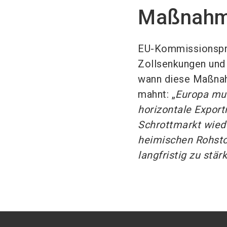
Maßnah
EU-Kommissionsprä
Zollsenkungen und 
wann diese Maßnah
mahnt: „
Europa mus
horizontale Export
Schrottmarkt wiede
heimischen Rohstof
langfristig zu stär