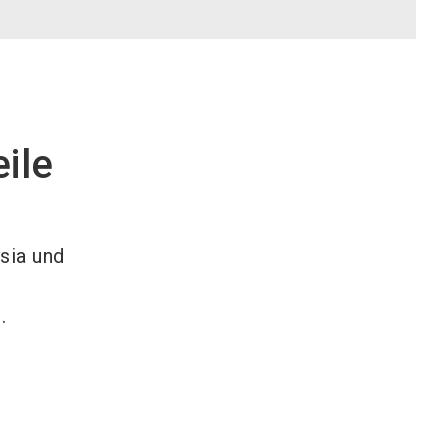
ile
sia und
.