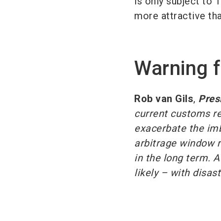
is only subject to 
more attractive tha
Warning f
Rob van Gils
,
Pres
current customs re
exacerbate the im
arbitrage window 
in the long term. 
likely – with disa