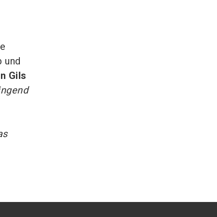
he
b und
n Gils
ingend
as