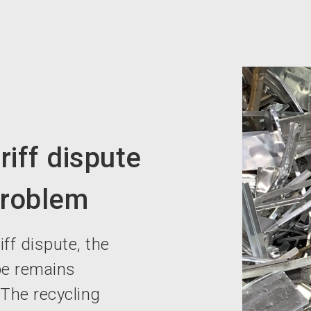
iff dispute
problem
ff dispute, the
pe remains
The recycling