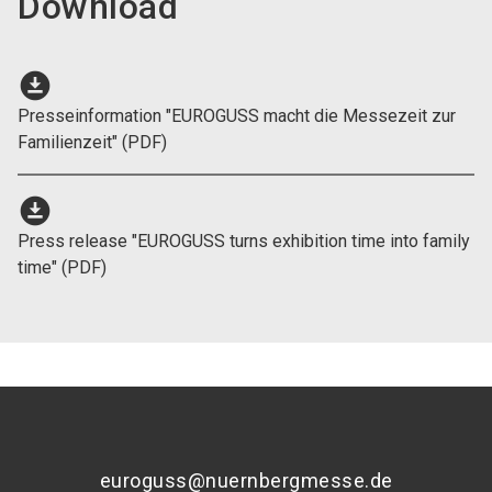
Download
download_for_offline
Presseinformation "EUROGUSS macht die Messezeit zur
Familienzeit" (PDF)
download_for_offline
Press release "EUROGUSS turns exhibition time into family
time" (PDF)
euroguss@nuernbergmesse.de