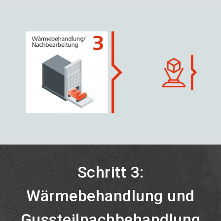
language
Jetzt Aussteller werden!
DE
search
Schritt 3:
Wärmebehandlung und
Gussteilnachbehandlung