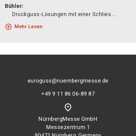
Bühler:
Druckguss-Lösungen mit einer Schlies ...
add_circle_outline
Mehr Lesen
euroguss@nuernbergmesse.de
+49 9 11 86 06-89 87
place
NürnbergMesse GmbH
Messezentrum 1
90471 Nürnberg, Germany