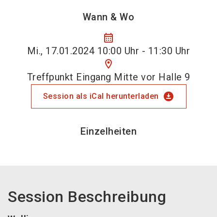
Wann & Wo
calendar_month
Mi., 17.01.2024 10:00 Uhr - 11:30 Uhr
location_on
Treffpunkt Eingang Mitte vor Halle 9
download_for_offline
Session als iCal herunterladen
Einzelheiten
Session Beschreibung