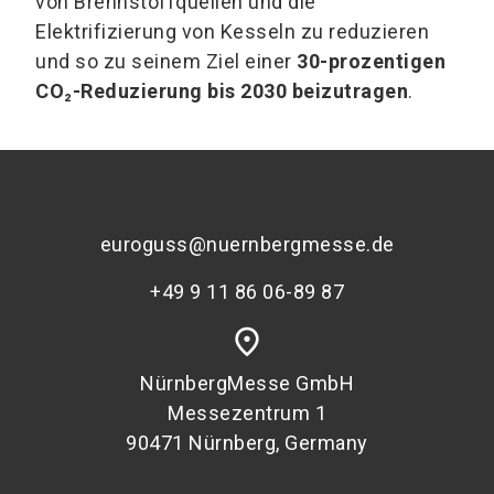
von Brennstoffquellen und die
Elektrifizierung von Kesseln zu reduzieren
und so zu seinem Ziel einer
30-prozentigen
CO₂-Reduzierung bis 2030 beizutragen
.
euroguss@nuernbergmesse.de
+49 9 11 86 06-89 87
place
NürnbergMesse GmbH
Messezentrum 1
90471 Nürnberg, Germany