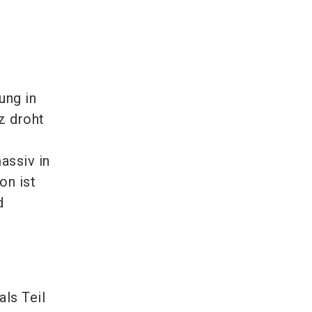
ung in
z droht
n
assiv in
on ist
d
ls Teil