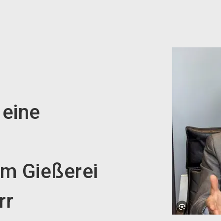
 eine
um Gießerei
rr