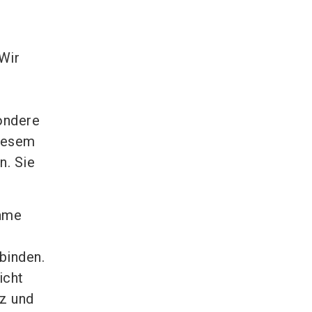
Wir
ondere
diesem
n. Sie
same
binden.
icht
nz und