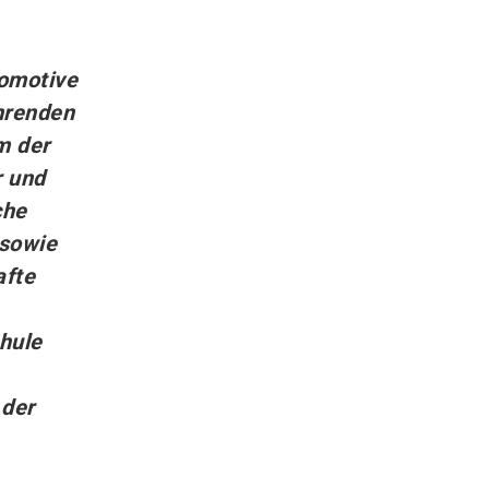
tomotive
hrenden
m der
r und
che
 sowie
afte
hule
 der