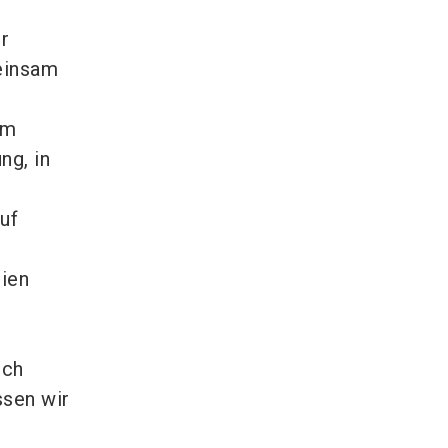
r
einsam
im
ng, in
uf
ien
ich
ssen wir