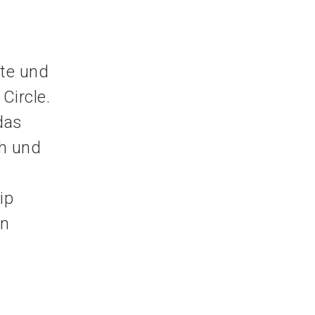
nte und
Circle.
das
ch und
ip
en
ig?