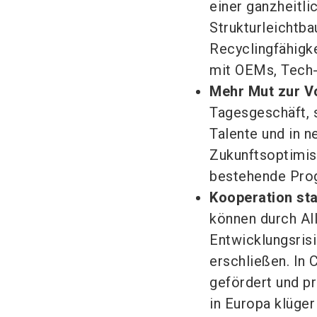
einer ganzheitl
Strukturleichtb
Recyclingfähigk
mit OEMs, Tech-
Mehr Mut zur V
Tagesgeschäft, s
Talente und in 
Zukunftsoptimis
bestehende Prog
Kooperation sta
können durch Al
Entwicklungsris
erschließen. In 
gefördert und pr
in Europa klüger