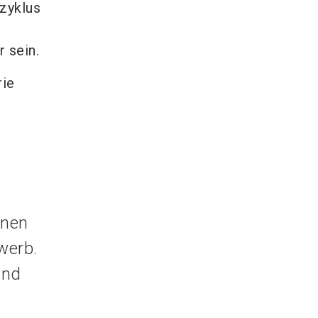
zyklus
 sein.
rie
onen
werb.
und