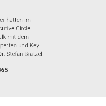
r hatten im
tive Circle
alk mit dem
perten und Key
r. Stefan Bratzel.
365