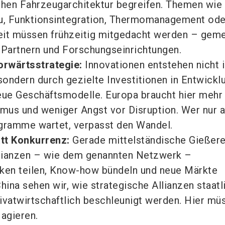
ichen Fahrzeugarchitektur begreifen. Themen wie
au, Funktionsintegration, Thermomanagement ode
eit müssen frühzeitig mitgedacht werden – gem
Partnern und Forschungseinrichtungen.
orwärtsstrategie:
Innovationen entstehen nicht 
ondern durch gezielte Investitionen in Entwicklu
neue Geschäftsmodelle. Europa braucht hier mehr
mus und weniger Angst vor Disruption. Wer nur a
ramme wartet, verpasst den Wandel.
tt Konkurrenz:
Gerade mittelständische Gießere
lianzen – wie dem genannten Netzwerk –
iken teilen, Know-how bündeln und neue Märkte
China sehen wir, wie strategische Allianzen staatl
ivatwirtschaftlich beschleunigt werden. Hier mü
 agieren.