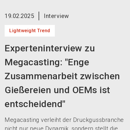
language
Jetzt Aussteller werden!
DE
19.02.2025
Interview
search
Lightweight Trend
Experteninterview zu
Megacasting: "Enge
Zusammenarbeit zwischen
Gießereien und OEMs ist
entscheidend"
Megacasting verleiht der Druckgussbranche
nicht nur neue Dynamik, sondern stellt die