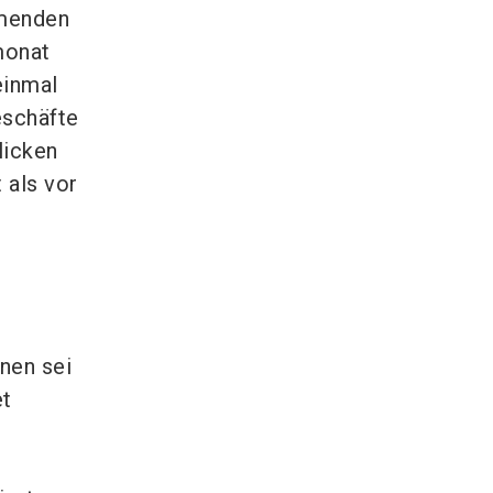
mmenden
monat
einmal
eschäfte
licken
 als vor
nen sei
et