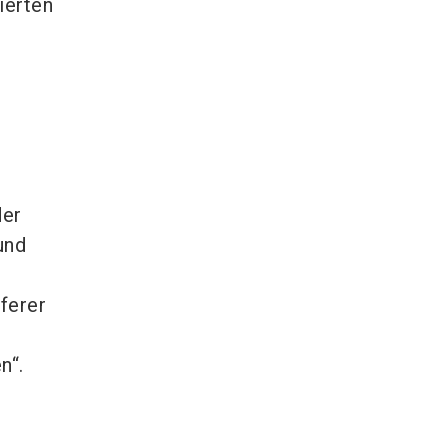
ierten
der
und
ferer
n“.