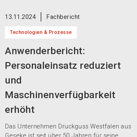
language
Jetzt Aussteller werden!
DE
13.11.2024
Fachbericht
search
Technologien & Prozesse
Anwenderbericht:
Personaleinsatz reduziert
und
Maschinenverfügbarkeit
erhöht
Das Unternehmen Druckguss Westfalen aus
Geseke ist seit über 50 Jahren für seine