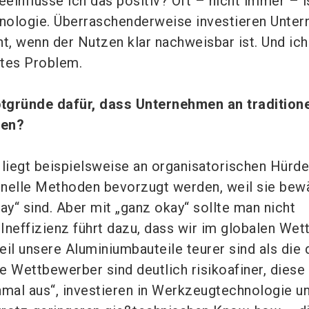
einflusse ich das positiv? Oft – nicht immer – i
nologie. Überraschenderweise investieren Unte
t, wenn der Nutzen klar nachweisbar ist. Und ich
ftes Problem.
tgründe dafür, dass Unternehmen an traditione
ten?
liegt beispielsweise an organisatorischen Hürd
ionelle Methoden bevorzugt werden, weil sie bew
ay“ sind. Aber mit „ganz okay“ sollte man nicht
 Ineffizienz führt dazu, dass wir im globalen We
il unsere Aluminiumbauteile teurer sind als die 
e Wettbewerber sind deutlich risikoafiner, diese
nmal aus“, investieren in Werkzeugtechnologie u