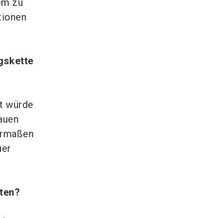
dem zu
tionen
gskette
it würde
auen
hermaßen
uer
eten?