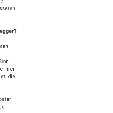
ie
esseren
negger?
hren
Sinn.
e ihrer
et, die
päter
ge