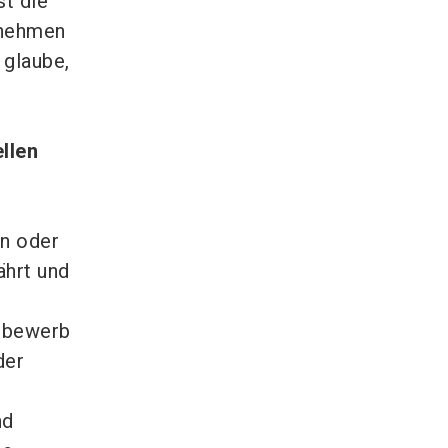
st die
rnehmen
 glaube,
llen
en oder
ährt und
ttbewerb
der
nd