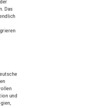
 der
n. Das
endlich
grieren
deutsche
ten
wollen
tion und
gien,