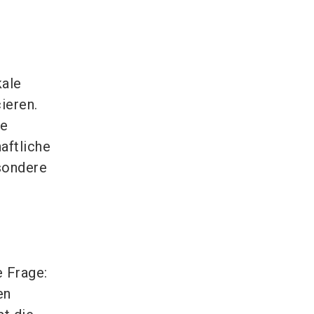
kale
ieren.
ie
aftliche
sondere
e Frage:
en