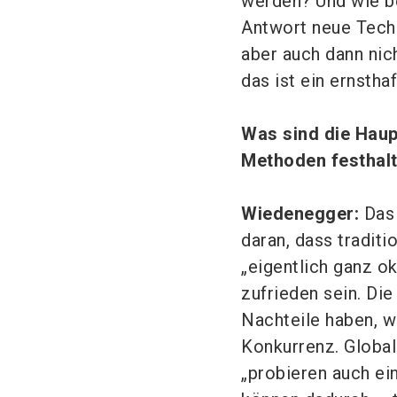
werden? Und wie be
Antwort neue Tech
aber auch dann nich
das ist ein ernstha
Was sind die Haup
Methoden festhal
Wiedenegger:
Das 
daran, dass tradit
„eigentlich ganz ok
zufrieden sein. Die
Nachteile haben, we
Konkurrenz. Global
„probieren auch ei