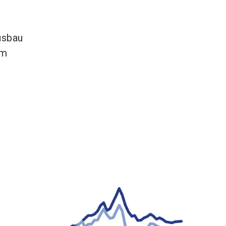
usbau
um