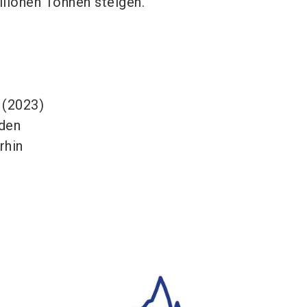
llionen Tonnen steigen.
 (2023)
rden
rhin