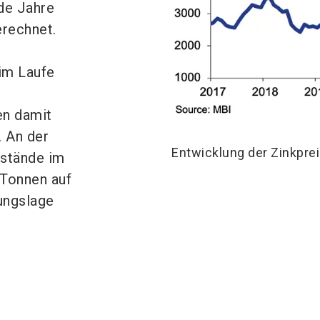
de Jahre
erechnet.
im Laufe
en damit
 An der
Entwicklung der Zinkprei
stände im
Tonnen auf
ungslage