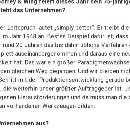
dfrey & Wing feiert dieses Jahr sein 75-jährig
steht das Unternehmen?
r Leitspruch lautet „simply better“. Er treibt di
 im Jahr 1948 an. Bestes Beispiel dafür ist, dass
 rund 20 Jahren das bis dahin übliche Verfahren
plett auseinandergenommen und daraus eine ne
ckelt hat. Das war ein großer Paradigmenwechse
 den gleichen Weg gegangen. Und wir bleiben nic
 Schritt mit der Produktionsentwicklung gerade b
, die weiterhin unser größter Auftraggeber ist. 
eigenen Herausforderungen und da muss man die 
en vorhandenen Werkzeugen bilden.
 Unternehmen aus?