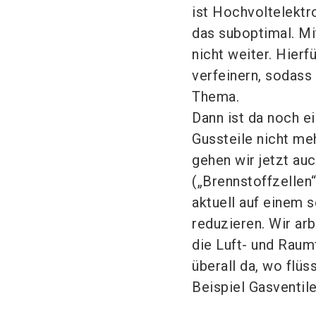
ist Hochvoltelektr
das suboptimal. M
nicht weiter. Hier
verfeinern, sodass
Thema.
Dann ist da noch e
Gussteile nicht m
gehen wir jetzt au
(„Brennstoffzellen“
aktuell auf einem 
reduzieren. Wir arb
die Luft- und Raumf
überall da, wo flü
Beispiel Gasventil