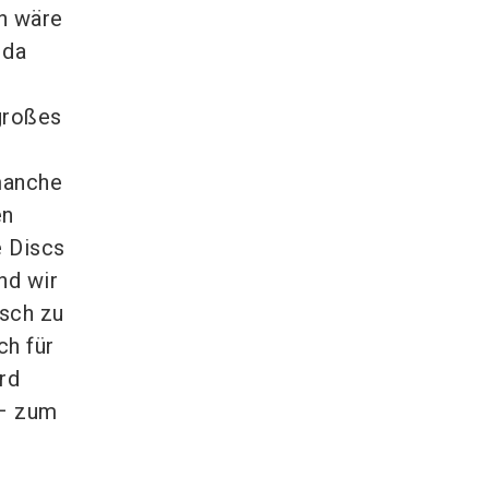
n wäre
 da
 großes
 manche
en
e Discs
nd wir
isch zu
ch für
rd
 – zum