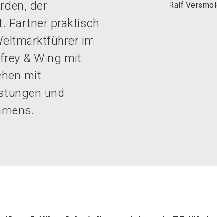
rden, der
Ralf Versmol
. Partner praktisch
Weltmarktführer im
frey & Wing mit
chen mit
istungen und
hmens.