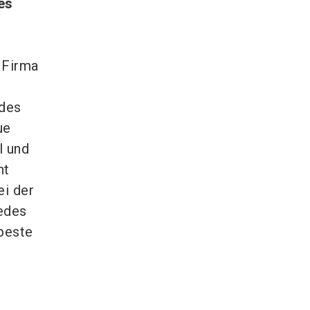
es
e Firma
 des
ue
l und
ht
ei der
Jedes
beste