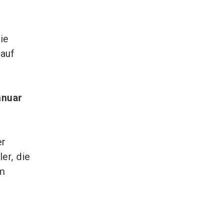
ie
kauf
anuar
er
er, die
im