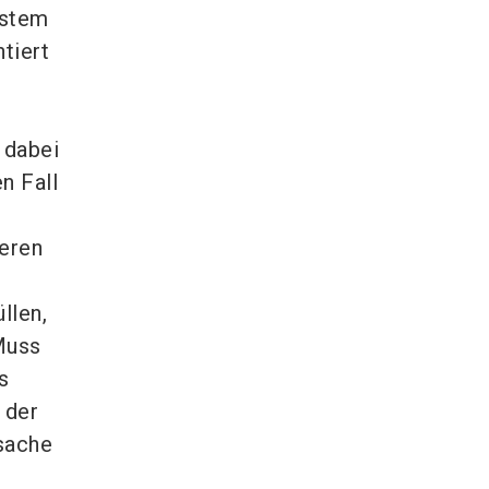
ystem
tiert
 dabei
n Fall
ieren
t
llen,
 Muss
s
 der
sache