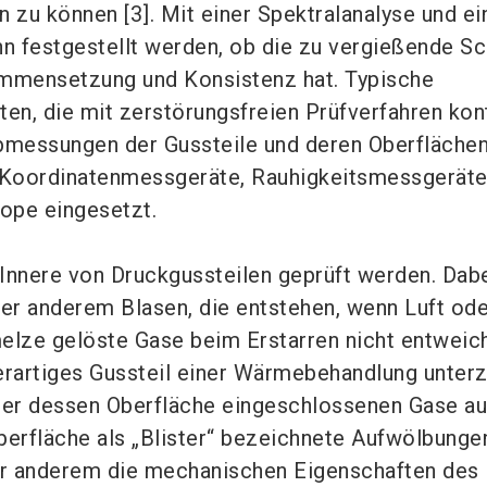
 zu können [3]. Mit einer Spektralanalyse und ei
n festgestellt werden, ob die zu vergießende S
ammensetzung und Konsistenz hat. Typische
en, die mit zerstörungsfreien Prüfverfahren kont
bmessungen der Gussteile und deren Oberflächen
Koordinatenmessgeräte, Rauhigkeitsmessgeräte
pe eingesetzt.
Innere von Druckgussteilen geprüft werden. Dabei
r anderem Blasen, die entstehen, wenn Luft ode
elze gelöste Gase beim Erstarren nicht entweic
erartiges Gussteil einer Wärmebehandlung unter
ter dessen Oberfläche eingeschlossenen Gase au
berfläche als „Blister“ bezeichnete Aufwölbunge
ter anderem die mechanischen Eigenschaften des