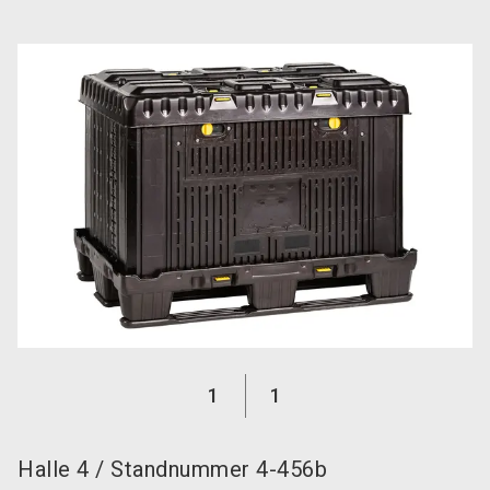
language
Jetzt Aussteller werden!
DE
search
1
1
Halle
4
/
Standnummer
4-456b