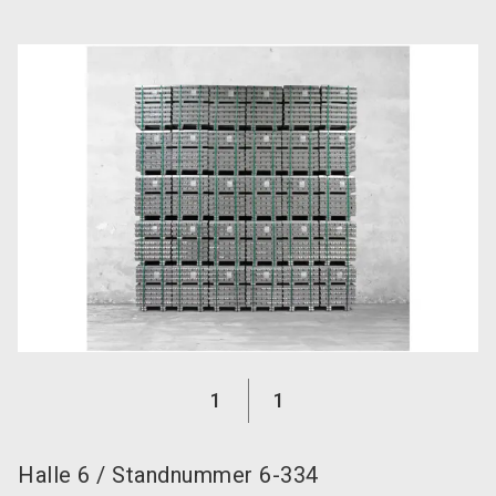
language
Jetzt Aussteller werden!
DE
search
1
1
Halle
6
/
Standnummer
6-334