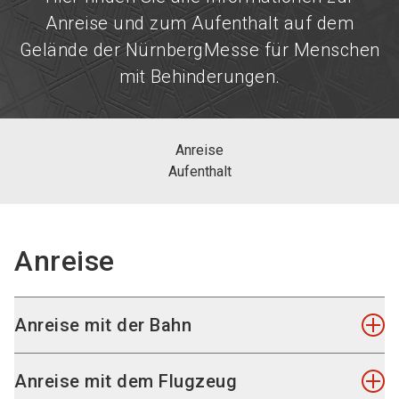
Anreise und zum Aufenthalt auf dem
Gelände der NürnbergMesse für Menschen
mit Behinderungen.
Anreise
Aufenthalt
Anreise
Anreise mit der Bahn
Die Fahrt mit der U-Bahn dauert vom
Anreise mit dem Flugzeug