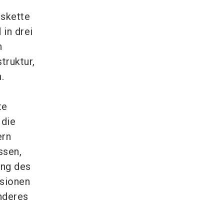
skette
in drei
n
truktur,
n.
te
 die
ern
ssen,
ung des
ssionen
nderes