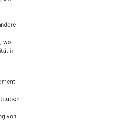
andere
, wo
tät in
gement
itution
ng von