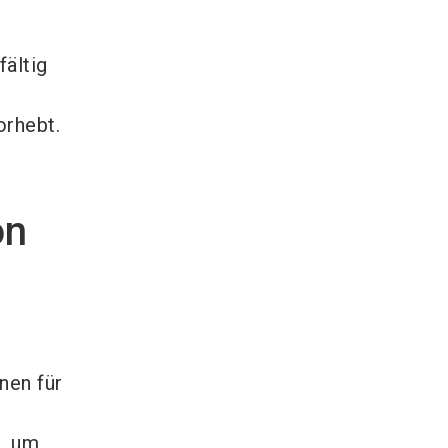
ältig
orhebt.
on
nen für
, um