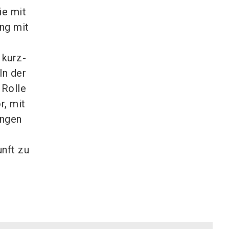
ie mit
ang mit
 kurz-
ln der
 Rolle
r, mit
ungen
unft zu