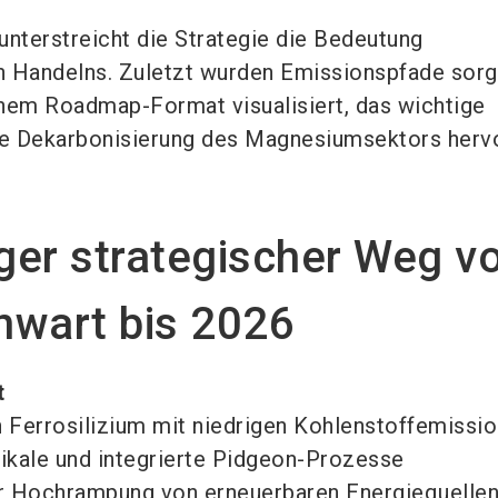
terstreicht die Strategie die Bedeutung
 Handelns. Zuletzt wurden Emissionspfade sorgf
einem Roadmap-Format visualisiert, das wichtige
ie Dekarbonisierung des Magnesiumsektors herv
iger strategischer Weg v
nwart bis 2026
t
 Ferrosilizium mit niedrigen Kohlenstoffemissio
tikale und integrierte Pidgeon-Prozesse
r Hochrampung von erneuerbaren Energiequellen