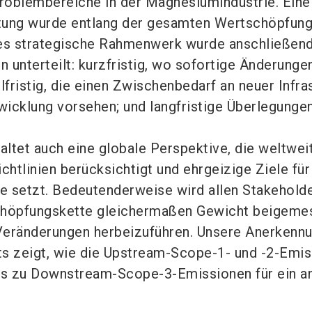
roblembereiche in der Magnesiumindustrie. Eine
tung wurde entlang der gesamten Wertschöpfung
es strategische Rahmenwerk wurde anschließend 
n unterteilt: kurzfristig, wo sofortige Änderunge
lfristig, die einen Zwischenbedarf an neuer Infras
icklung vorsehen; und langfristige Überlegunge
altet auch eine globale Perspektive, die weltwei
chtlinien berücksichtigt und ehrgeizige Ziele für
e setzt. Bedeutenderweise wird allen Stakehold
chöpfungskette gleichermaßen Gewicht beigeme
Veränderungen herbeizuführen. Unsere Anerkenn
s zeigt, wie die Upstream-Scope-1- und -2-Emi
s zu Downstream-Scope-3-Emissionen für ein a