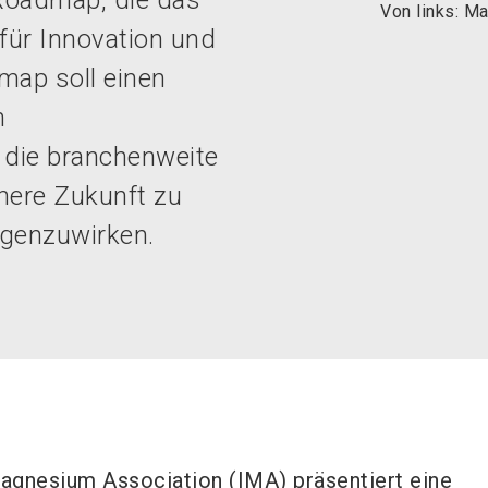
Roadmap, die das
Von links: M
ür Innovation und
map soll einen
n
 die branchenweite
nere Zukunft zu
genzuwirken.
Magnesium Association (IMA) präsentiert eine