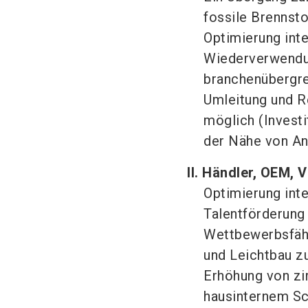
fossile Brennst
Optimierung int
Wiederverwendun
branchenübergre
Umleitung und 
möglich (Investi
der Nähe von An
II. Händler, OEM, 
Optimierung int
Talentförderung
Wettbewerbsfähi
und Leichtbau z
Erhöhung von zi
hausinternem Sc