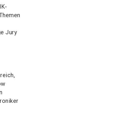
HK-
e Themen
ge Jury
reich,
ow
n
roniker