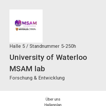
language
Jetzt Aussteller werden!
DE
search
Halle
5
/
Standnummer
5-250h
University of Waterloo
MSAM lab
Forschung & Entwicklung
Über uns
Hallenplan