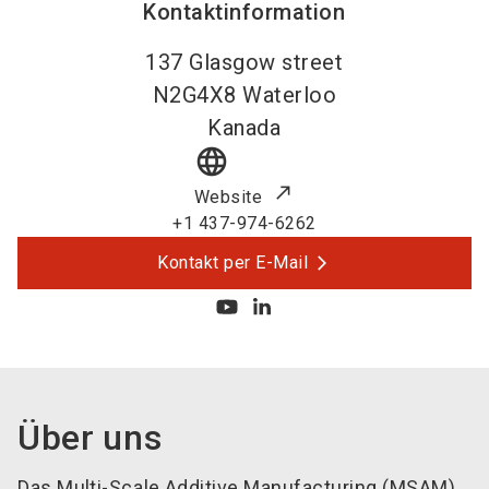
Kontaktinformation
137 Glasgow street
N2G4X8
Waterloo
Kanada
language
Website
+1 437-974-6262
Kontakt per E-Mail
Über uns
Das Multi-Scale Additive Manufacturing (MSAM)