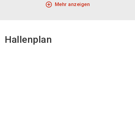
add_circle_outline
Mehr anzeigen
Hallenplan