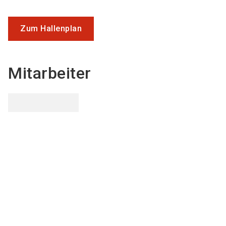
Zum Hallenplan
Mitarbeiter
Daniel
Peláez
Vertriebsleiter
E-Mail senden