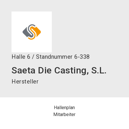
language
Jetzt Aussteller werden!
DE
search
Halle
6
/
Standnummer
6-338
Saeta Die Casting, S.L.
Hersteller
Hallenplan
Mitarbeiter