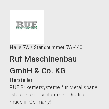
language
Jetzt Aussteller werden!
DE
search
Halle
7A
/
Standnummer
7A-440
Ruf Maschinenbau
GmbH & Co. KG
Hersteller
RUF Brikettiersysteme für Metallspäne,
-stäube und -schlämme - Qualität
made in Germany!