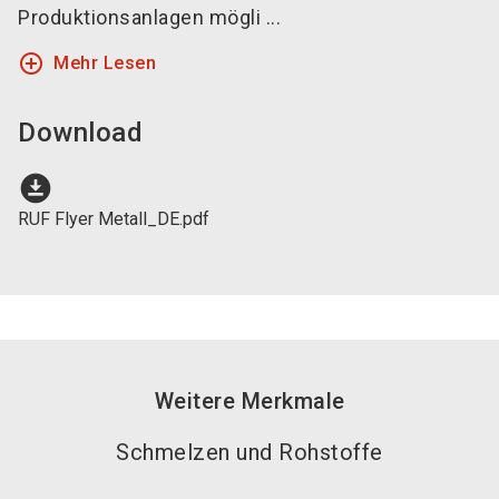
Produktionsanlagen mögli ...
add_circle_outline
Mehr Lesen
Download
download_for_offline
RUF Flyer Metall_DE.pdf
Weitere Merkmale
Schmelzen und Rohstoffe