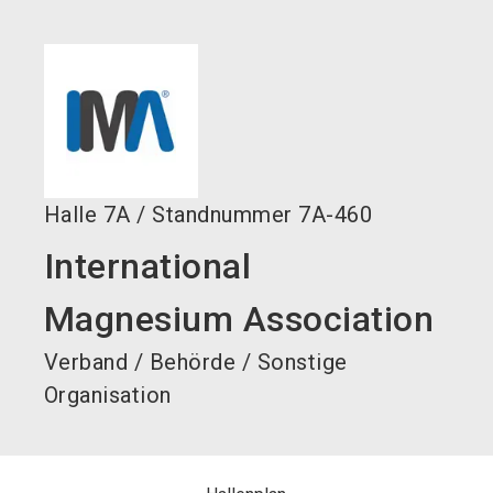
language
Jetzt Aussteller werden!
DE
search
Halle
7A
/
Standnummer
7A-460
International
Magnesium Association
Verband / Behörde / Sonstige
Organisation