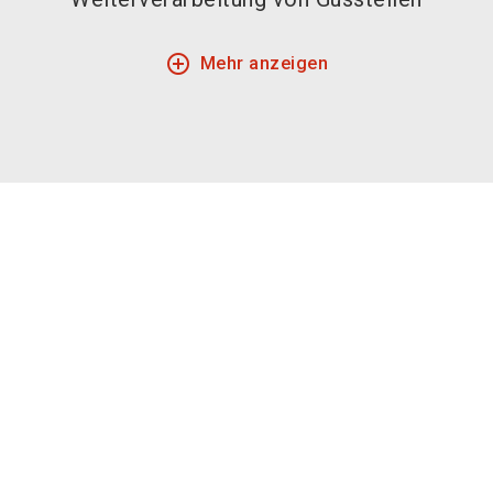
add_circle_outline
Mehr anzeigen