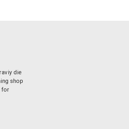
aviy die
ning shop
 for