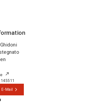
formation
 Ghidoni
stegnato
ien
te
2145511
 E-Mail