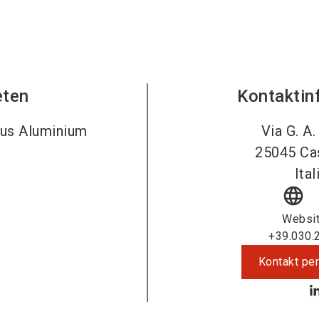
eten
Kontaktin
aus Aluminium
Via G. A.
25045
Ca
Ital
language
Websi
+39.030.
Kontakt per