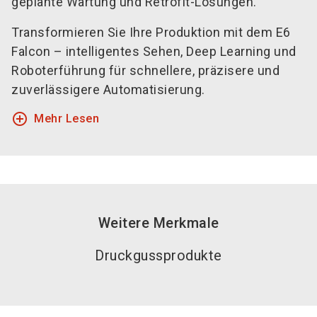
geplante Wartung und Retrofit-Lösungen.
Transformieren Sie Ihre Produktion mit dem E6
Falcon – intelligentes Sehen, Deep Learning und
Roboterführung für schnellere, präzisere und
zuverlässigere Automatisierung.
add_circle_outline
Mehr Lesen
Weitere Merkmale
Druckgussprodukte