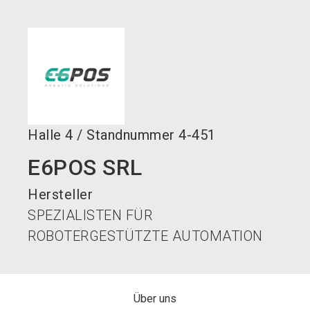
language
Jetzt Aussteller werden!
DE
search
Halle
4
/
Standnummer
4-451
E6POS SRL
Hersteller
SPEZIALISTEN FÜR
ROBOTERGESTÜTZTE AUTOMATION
Über uns