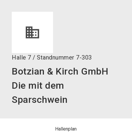
language
Jetzt Aussteller werden!
DE
search
Halle
7
/
Standnummer
7-303
Botzian & Kirch GmbH
Die mit dem
Sparschwein
Hallenplan