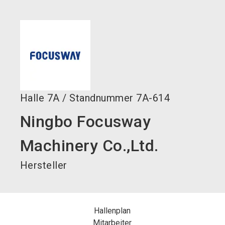
language
Jetzt Aussteller werden!
DE
search
Halle
7A
/
Standnummer
7A-614
Ningbo Focusway
Machinery Co.,Ltd.
Hersteller
Hallenplan
Mitarbeiter